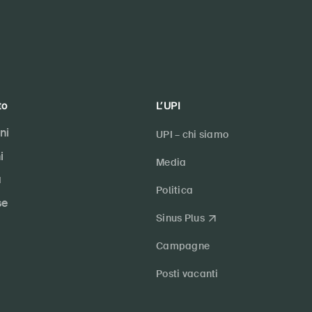
to
L’UPI
ni
UPI – chi siamo
i
Media
a
Politica
se
Sinus Plus
Campagne
Posti vacanti