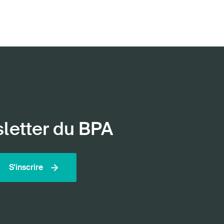
Postes vacants
 d'accueil
S'abonner à la newsletter
sletter du BPA
S'inscrire