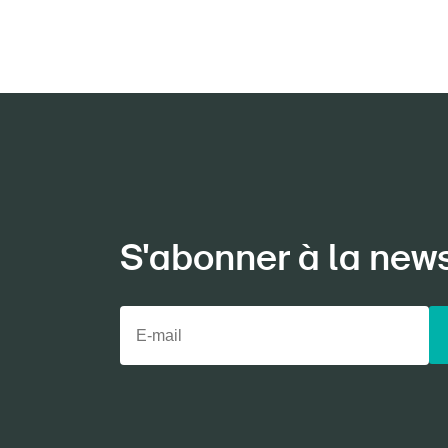
Page
DE
FR
IT
EN
S'abonner à la new