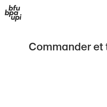
Commander et 
Route et trafic
Enfa
Sport et activité physique
Seni
Maison et jardin
Écol
Filtre
Bâtiments et installations
Entr