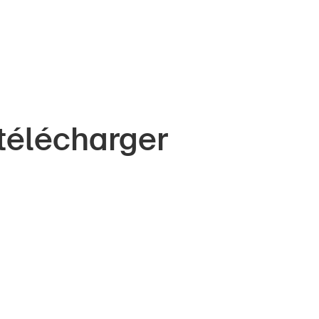
télécharger
nts
À propos du BPA
Médias
ors
Politique
e
Sinus Plus
eprises
Campagnes
0
Résultats