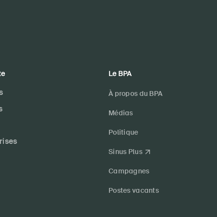
te
Le BPA
s
À propos du BPA
s
Médias
Politique
rises
Sinus Plus
Campagnes
Postes vacants