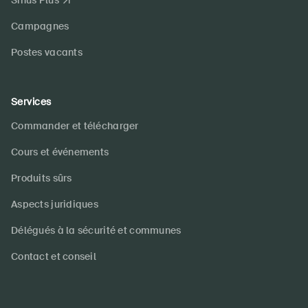
Sinus Plus
Campagnes
Postes vacants
DE
FR
IT
EN
Services
Commander et télécharger
Page d'accueil
Cours et événements
S'abonner à la newsletter
Produits sûrs
Aspects juridiques
Délégués à la sécurité et communes
Contact et conseil