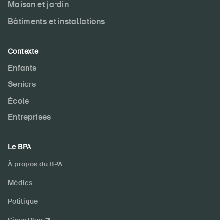
Maison et jardin
Produits sûrs
Bâtiments et installations
Aspects juridiques
Délégués à la sécurité et communes
Contexte
Contact et conseil
Enfants
Seniors
École
Entreprises
Le BPA
À propos du BPA
Médias
Politique