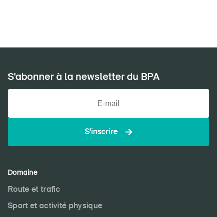
0
Résultats
À propos du BPA
Médias
S'abonner à la newsletter du BPA
Politique
Sinus Plus
Campagnes
S'inscrire
Postes vacants
Domaine
Commander et télécharger
Route et trafic
Cours et événements
Sport et activité physique