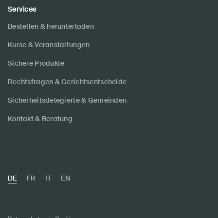
Services
Bestellen & herunterladen
DE
FR
IT
EN
Kurse & Veranstaltungen
Startseite
Sichere Produkte
Rechtsfragen & Gerichtsentscheide
Newsletter abonnieren
Sicherheitsdelegierte & Gemeinden
Kontakt & Beratung
DE
FR
IT
EN