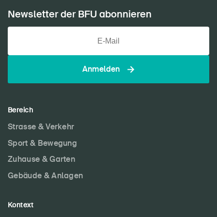
Newsletter der BFU abonnieren
Über die BFU
Medien
Anmelden
Politik
Sinus Plus
Bereich
Kampagnen
Strasse & Verkehr
Offene Stellen
Sport & Bewegung
Zuhause & Garten
Gebäude & Anlagen
Bestellen & herunterladen
Kurse & Veranstaltungen
Kontext