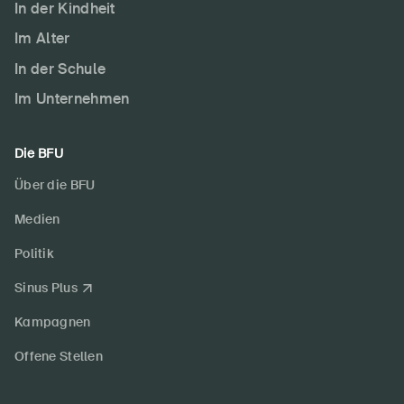
In der Kindheit
Sichere Produkte
Im Alter
Rechtsfragen & Gerichtsentscheide
In der Schule
Sicherheitsdelegierte & Gemeinden
Im Unternehmen
Kontakt & Beratung
Die BFU
Über die BFU
Medien
Politik
Sinus Plus
Kampagnen
Offene Stellen