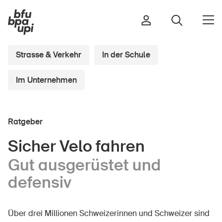
Strasse & Verkehr
In der Schule
Im Unternehmen
Strasse & Verkehr
Sport & Bewegung
Zuhause & Garten
Ratgeber
Gebäude & Anlagen
Sicher Velo fahren
Gut ausgerüstet und
In der Kindheit
defensiv
Im Alter
In der Schule
Über drei Millionen Schweizerinnen und Schweizer sind
Im Unternehmen