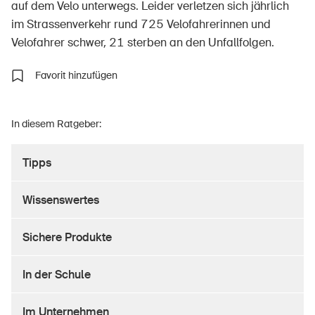
auf dem Velo unterwegs. Leider verletzen sich jährlich
im Strassenverkehr rund 725 Velofahrerinnen und
Velofahrer schwer, 21 sterben an den Unfallfolgen.
Über die BFU
Favorit hinzufügen
Medien
Politik
In diesem Ratgeber:
Sinus Plus
Tipps
Kampagnen
Offene Stellen
Wissenswertes
Sichere Produkte
Bestellen & herunterladen
In der Schule
Kurse & Veranstaltungen
Im Unternehmen